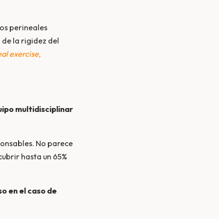
os perineales
de la rigidez del
al exercise,
ipo multidisciplinar
ponsables. No parece
cubrir hasta un 65%
so en el caso de