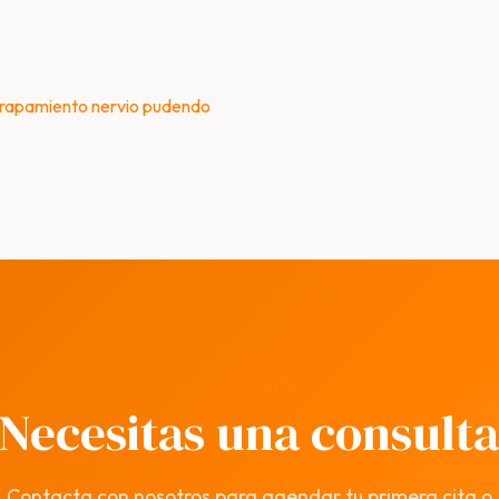
 Atrapamiento nervio pudendo
ion
CONTACTO
Necesitas una consult
Contacta con nosotros para agendar tu primera cita o