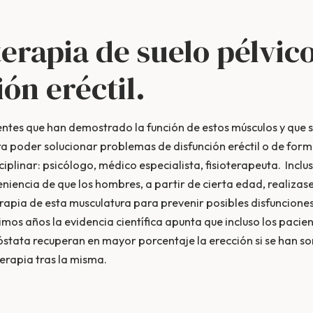
terapia de suelo pélvico
ón eréctil.
ientes que han demostrado la función de estos músculos y que 
a poder solucionar problemas de disfunción eréctil o de form
iplinar: psicólogo, médico especialista, fisioterapeuta. Inclu
niencia de que los hombres, a partir de cierta edad, realizase
terapia de esta musculatura para prevenir posibles disfuncion
timos años la evidencia científica apunta que incluso los paci
róstata recuperan en mayor porcentaje la erección si se han s
terapia tras la misma.