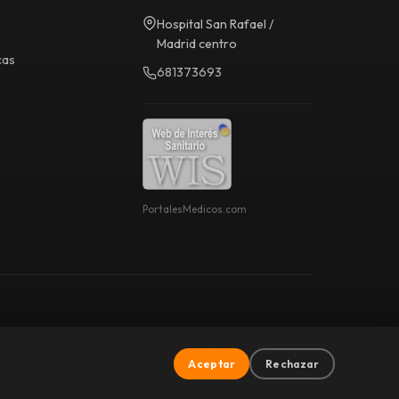
Hospital San Rafael /
Madrid centro
cas
681373693
PortalesMedicos.com
Aviso Legal
Privacidad
Cookies
Aceptar
Rechazar