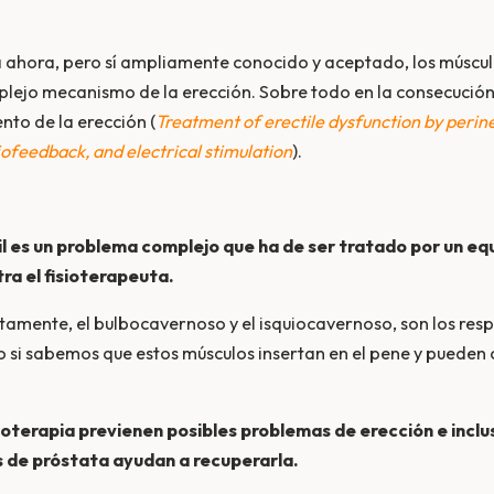
 ahora, pero sí ampliamente conocido y aceptado, los múscul
plejo mecanismo de la erección. Sobre todo en la consecución 
nto de la erección (
Treatment of erectile dysfunction by perine
ofeedback, and electrical stimulation
).
il es un problema complejo que ha de ser tratado por un equ
ra el fisioterapeuta.
amente, el bulbocavernoso y el isquiocavernoso, son los res
lo si sabemos que estos músculos insertan en el pene y pueden 
sioterapia previenen posibles problemas de erección e inclu
 de próstata ayudan a recuperarla.