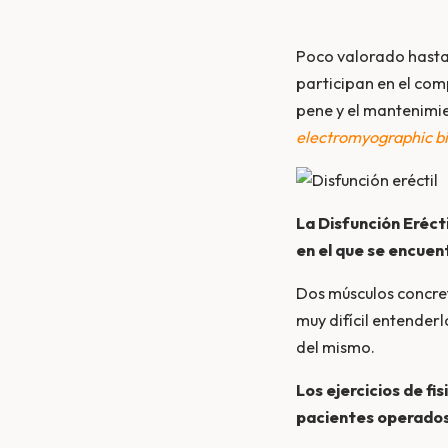
Poco valorado hasta
participan en el com
pene y el mantenimie
electromyographic bi
La Disfunción Eréct
en el que se encuent
Dos músculos concret
muy difícil entender
del mismo.
Los ejercicios de fi
pacientes operados