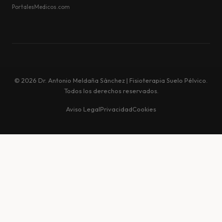
PortalesMedicos.com
© 2026 Dr. Antonio Meldaña Sánchez | Fisioterapia Suelo Pélvico.
Todos los derechos reservados.
Aviso Legal
Privacidad
Cookies