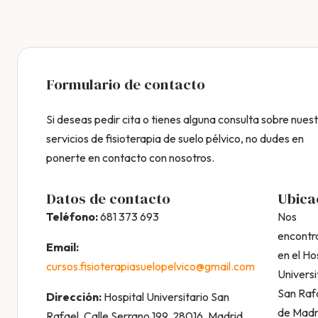
Formulario de contacto
Si deseas pedir cita o tienes alguna consulta sobre nues
servicios de fisioterapia de suelo pélvico, no dudes en
ponerte en contacto con nosotros.
Datos de contacto
Ubica
Teléfono:
681 373 693
Nos
encont
Email:
en el Ho
cursos.fisioterapiasuelopelvico@gmail.com
Universi
San Raf
Dirección:
Hospital Universitario San
de Madr
Rafael, Calle Serrano 199, 28016, Madrid