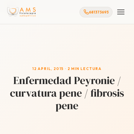
Inicio
681373693
12 APRIL, 2015 · 2 MIN LECTURA
Enfermedad Peyronie /
curvatura pene / fibrosis
pene