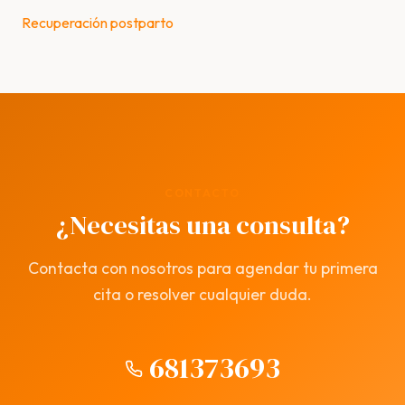
Recuperación postparto
CONTACTO
¿Necesitas una consulta?
Contacta con nosotros para agendar tu primera
cita o resolver cualquier duda.
681373693