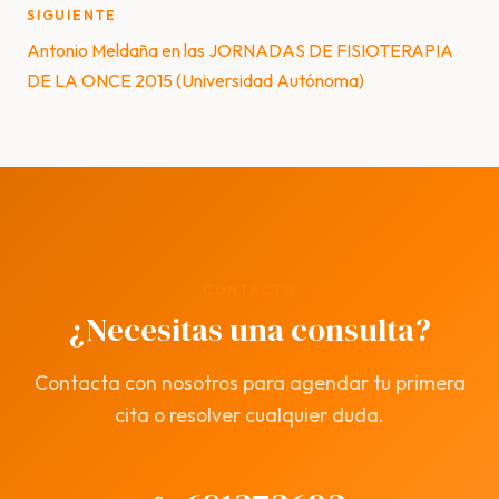
SIGUIENTE
Antonio Meldaña en las JORNADAS DE FISIOTERAPIA
DE LA ONCE 2015 (Universidad Autónoma)
CONTACTO
¿Necesitas una consulta?
Contacta con nosotros para agendar tu primera
cita o resolver cualquier duda.